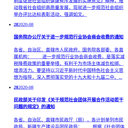
制度促进社会组织健康有序发展的实施意见》精神，推
动我省社会组织高质量发展，现就进一步规范社会组织
举办评比达标表彰活动，强调如文。
28
2020-08
国务院办公厅关于进一步规范行业协会商会收费的通知
各省、自治区、直辖市人民政府，国务院各部委、各直
属机构： 进一步规范行业协会商会收费，是落实减
税降费政策的重要举措，有利于为市场主体减负松绑、
增添活力。要坚持以习近平新时代中国特色社会主义思
想为指导，深入贯彻落实党的十九大和十九届二中、...
28
2020-08
民政部关于印发《关于规范社会团体开展合作活动若干
问题的规定》的通知
各省、自治区、直辖市民政厅（局），各计划单列市民
政局，新疆生产建设兵团民政局： 根据《社会团体