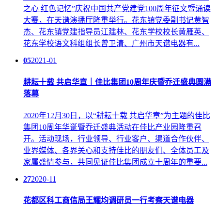
之心 红色记忆”庆祝中国共产党建党100周年征文暨诵读
大赛，在天谱演播厅隆重举行。花东镇党委副书记黄智
杰、花东镇党建指导员江建林、花东学校校长黄雁英、
花东学校语文科组组长曾卫清、广州市天谱电器有...
05
2021-01
耕耘十载 共启华章｜佳比集团10周年庆暨乔迁盛典圆满
落幕
2020年12月30日，以“耕耘十载 共启华章”为主题的佳比
集团10周年华诞暨乔迁盛典活动在佳比产业园隆重召
开。活动现场，行业领导、行业客户、渠道合作伙伴、
业界媒体、各界关心和支持佳比的朋友们、全体员工及
家属盛情参与，共同见证佳比集团成立十周年的重要...
27
2020-11
花都区科工商信局王耀均调研员一行考察天谱电器