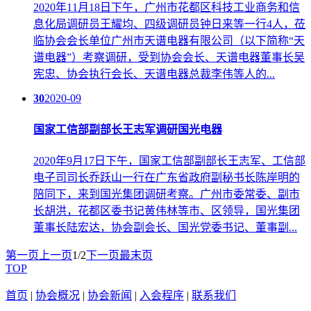
2020年11月18日下午，广州市花都区科技工业商务和信
息化局调研员王耀均、四级调研员钟日来等一行4人，莅
临协会会长单位广州市天谱电器有限公司（以下简称“天
谱电器”）考察调研，受到协会会长、天谱电器董事长吴
宪忠、协会执行会长、天谱电器总裁李伟等人的...
30
2020-09
国家工信部副部长王志军调研国光电器
2020年9月17日下午，国家工信部副部长王志军、工信部
电子司司长乔跃山一行在广东省政府副秘书长陈岸明的
陪同下，来到国光集团调研考察。广州市委常委、副市
长胡洪，花都区委书记黄伟林等市、区领导，国光集团
董事长陆宏达，协会副会长、国光党委书记、董事副...
第一页
上一页
1/2
下一页
最末页
TOP
首页
|
协会概况
|
协会新闻
|
入会程序
|
联系我们