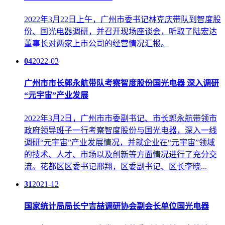
2022年3月22日上午，广州市委书记林克庆带队到智度股
份、国光电器调研，并召开现场座谈会，听取了陆宏达
董事长对两家上市公司的经营情况汇报。
04
2022-03
广州市市长郭永航带队考察智度股份国光电器 深入调研
“元宇宙”产业发展
2022年3月2日，广州市市委副书记、市长郭永航带领市
政府领导班子一行考察智度股份与国光电器，深入一线
调研“元宇宙”产业发展情况，并就企业在“元宇宙”领域
的技术、人才、市场以及创新等方面情况进行了充分交
流。花都区区委书记邢翔，区委副书记、区长李晓...
31
2021-12
国家统计局局长宁吉喆调研协会副会长单位国光电器