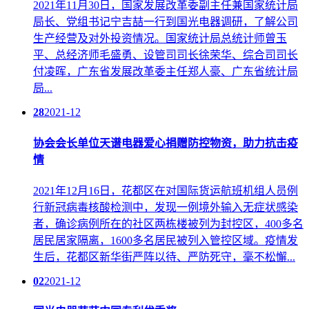
2021年11月30日，国家发展改革委副主任兼国家统计局
局长、党组书记宁吉喆一行到国光电器调研，了解公司
生产经营及对外投资情况。国家统计局总统计师曾玉
平、总经济师毛盛勇、设管司司长徐荣华、综合司司长
付凌晖，广东省发展改革委主任郑人豪、广东省统计局
局...
28
2021-12
协会会长单位天谱电器爱心捐赠防控物资，助力抗击疫
情
2021年12月16日，花都区在对国际货运航班机组人员例
行新冠病毒核酸检测中，发现一例境外输入无症状感染
者，确诊病例所在的社区两栋楼被列为封控区，400多名
居民居家隔离，1600多名居民被列入管控区域。疫情发
生后，花都区新华街严阵以待、严防死守，毫不松懈...
02
2021-12