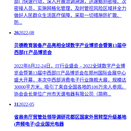
部门快速行动，深入开展流调溯源，迅速甄别密接、次
密接人员，实施网格化管理，及时管控风险区域并全力
做好人民群众生活医疗保障，采取一切措施防扩散、
防...
26
2022-08
贝德教育装备产品亮相全球数字产业博览会暨第13届中
西部IT产品博览会
2022年8月22-24日，IT行业盛会﹣2022全球数字产业博
览会暨第13届中西部IT产品博览会在郑州国际会展中心
盛大开幕，本次中西部消费电子行业旗舰大展，规模达
30000平方米，吸引了来自全国各地的100万余人参观。
协会会长单位广州市天谱电器有限公司（简称...
31
2022-05
省商务厅贸管处领导调研花都区国家外贸转型升级基地
(声频电子)企业国光电器