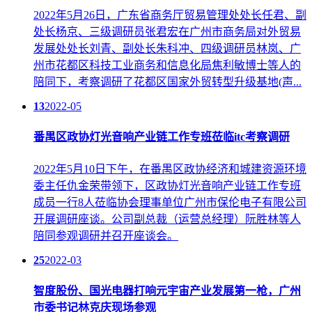
2022年5月26日，广东省商务厅贸易管理处处长任君、副
处长杨京、三级调研员张君宏在广州市商务局对外贸易
发展处处长刘青、副处长朱科冲、四级调研员林岚、广
州市花都区科技工业商务和信息化局焦利敏博士等人的
陪同下，考察调研了花都区国家外贸转型升级基地(声...
13
2022-05
番禺区政协灯光音响产业链工作专班莅临itc考察调研
2022年5月10日下午，在番禺区政协经济和城建资源环境
委主任仇金荣带领下，区政协灯光音响产业链工作专班
成员一行8人莅临协会理事单位广州市保伦电子有限公司
开展调研座谈。公司副总裁（运营总经理）阮胜林等人
陪同参观调研并召开座谈会。
25
2022-03
智度股份、国光电器打响元宇宙产业发展第一枪，广州
市委书记林克庆现场参观