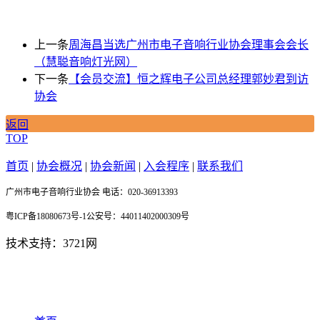
上一条
周海昌当选广州市电子音响行业协会理事会会长
（慧聪音响灯光网）
下一条
【会员交流】恒之辉电子公司总经理郭妙君到访
协会
返回
TOP
首页
|
协会概况
|
协会新闻
|
入会程序
|
联系我们
广州市电子音响行业协会 电话：020-36913393
粤ICP备18080673号-1公安号：44011402000309号
技术支持：3721网